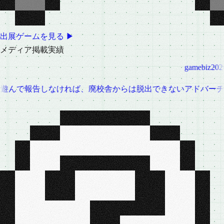
出展ゲームを見る ▶
メ
デ
ィ
ア
掲
載
実
績
テキサスライフGAM
れない部屋」を2026年7月26日に開催
廃校でゲームを遊んで