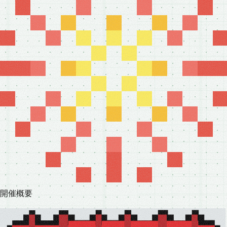
開
催
概
要