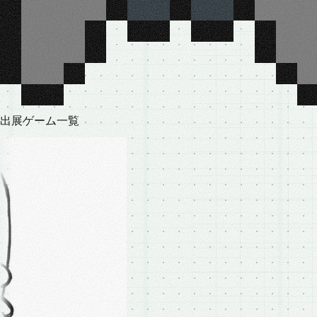
出
展
ゲ
ー
ム
一
覧