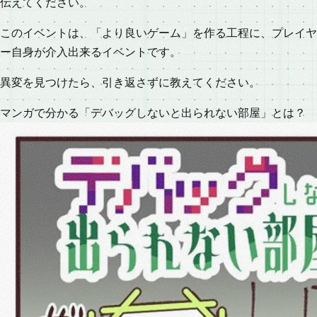
伝えてください。
このイベントは、「より良いゲーム」を作る工程に、プレイヤ
ー自身が介入出来るイベントです。
異変を見つけたら、引き返さずに教えてください。
マ
ン
ガ
で
分
か
る
「
デ
バ
ッ
グ
し
な
い
と
出
ら
れ
な
い
部
屋
」
と
は
？