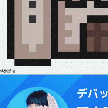
特
別
講
演